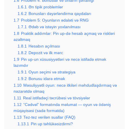
1.6
Problem 4: Bonuslar və onların şəffaflığı
1.6.1
Ən tipik problemlər
1.6.2
Bonusları dəyərləndirmə qaydaları
1.7
Problem 5: Oyunların ədaləti və RNG
1.7.1
Ədəb və istəyin yoxlanılması
1.8
Praktik addımlar: Pin up-də hesab açmaq və riskləri
azaltmaq
1.8.1
Hesabın açılması
1.8.2
Depozit və ilk mərc
1.9
Pin up-un xüsusiyyətləri və necə istifadə etmək
lazımdır
1.9.1
Oyun seçimi və strategiya
1.9.2
Bonusu idarə etmək
1.10
Məsuliyyətli oyun: necə itkiləri məhdudlaşdırmaq və
nəzarətdə olmaq
1.11
Real istifadəçi təcrübəsi və tövsiyələr
1.12
“Cədvəl” formatında məlumat — oyun və ödəniş
müqayisəsi (sadə formatda)
1.13
Tez-tez verilən suallar (FAQ)
1.13.1
Pin up təhlükəsizdirmi?