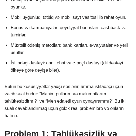
oyunlar.
Mobil uyğunluq: tətbiq və mobil sayt vasitəsi ilə rahat oyun.
Bonus və kampaniyalar: qeydiyyat bonusları, cashback və
turnirlər.
Müxtəlif ödəniş metodları: bank kartları, e-valyutalar və yerli
üsullar.
İstifadəçi dəstəyi: canlı chat və e-poçt dəstəyi (dil dəstəyi
ölkəyə görə dəyişə bilər).
Bütün bu xüsusiyyətlər yaxşı səslənir, amma istifadəçi üçün
vacib sual budur: “Mənim pullarım və məlumatlarım
təhlükəsizdirmi?” və “Mən ədalətli oyun oynayırammı?” Bu iki
sualı cavablandırmaq üçün gələk real problemlərə və onların
həllinə.
Problem 1: Təhlükəsizlik və