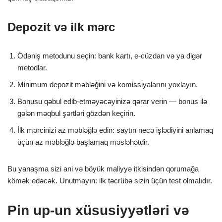
Depozit və ilk mərc
Ödəniş metodunu seçin: bank kartı, e-cüzdan və ya digər
metodlar.
Minimum depozit məbləğini və komissiyalarını yoxlayın.
Bonusu qəbul edib-etməyəcəyinizə qərar verin — bonus ilə
gələn məqbul şərtləri gözdən keçirin.
İlk mərcinizi az məbləğlə edin: saytın necə işlədiyini anlamaq
üçün az məbləğlə başlamaq məsləhətdir.
Bu yanaşma sizi ani və böyük maliyyə itkisindən qorumağa
kömək edəcək. Unutmayın: ilk təcrübə sizin üçün test olmalıdır.
Pin up-un xüsusiyyətləri və