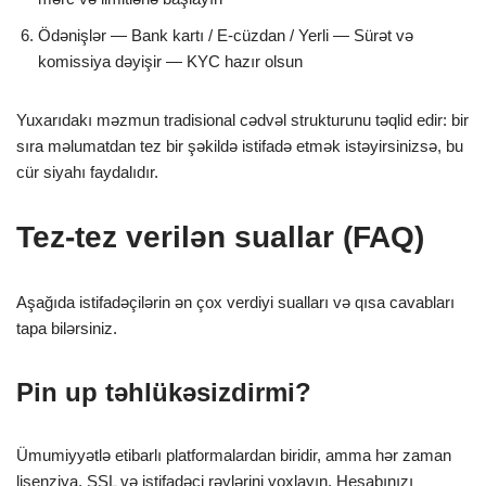
Ödənişlər — Bank kartı / E-cüzdan / Yerli — Sürət və
komissiya dəyişir — KYC hazır olsun
Yuxarıdakı məzmun tradisional cədvəl strukturunu təqlid edir: bir
sıra məlumatdan tez bir şəkildə istifadə etmək istəyirsinizsə, bu
cür siyahı faydalıdır.
Tez-tez verilən suallar (FAQ)
Aşağıda istifadəçilərin ən çox verdiyi sualları və qısa cavabları
tapa bilərsiniz.
Pin up təhlükəsizdirmi?
Ümumiyyətlə etibarlı platformalardan biridir, amma hər zaman
lisenziya, SSL və istifadəçi rəylərini yoxlayın. Hesabınızı