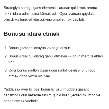
Strategiya həmişə şans elementini aradan qaldırmır, amma
riskin idarə edilməsinə kömək edir. Oyun zamanı qaydaları
bilmək və bankroll idarəçiliyinə əməl etmək vacibdir.
Bonusu idarə etmək
Bonus şərtlərini oxuyun və başa düşün.
Bonusu real pul olaraq qəbul etməyin — onun mərc tələbləri
var.
Əgər bonus şərtləri bizim üçün sərfəli deyilsə, onu rədd
etmək daha yaxşı ola bilər.
Yadda saxlayın ki, bəzi bonuslar uzunmüddətli qazancı
azaltmaq üçün nəzərdə tutulmuş ola bilər. Şərtləri oxumaq və
hesab etmək vacibdir.