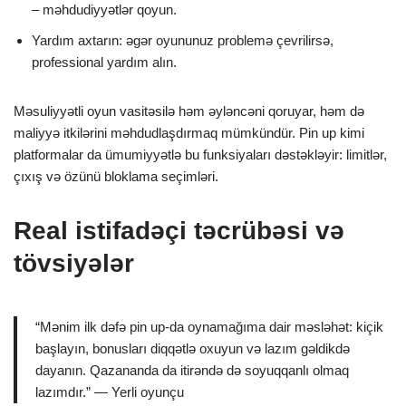
– məhdudiyyətlər qoyun.
Yardım axtarın: əgər oyununuz problemə çevrilirsə,
professional yardım alın.
Məsuliyyətli oyun vasitəsilə həm əyləncəni qoruyar, həm də
maliyyə itkilərini məhdudlaşdırmaq mümkündür. Pin up kimi
platformalar da ümumiyyətlə bu funksiyaları dəstəkləyir: limitlər,
çıxış və özünü bloklama seçimləri.
Real istifadəçi təcrübəsi və
tövsiyələr
“Mənim ilk dəfə pin up-da oynamağıma dair məsləhət: kiçik
başlayın, bonusları diqqətlə oxuyun və lazım gəldikdə
dayanın. Qazananda da itirəndə də soyuqqanlı olmaq
lazımdır.” — Yerli oyunçu