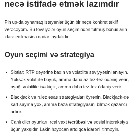
necə istifadə etmək lazımdır
Pin up-da oynamaq istəyənlər üçün bir neçə konkret təklif
verəcəyəm. Bu tövsiyələr oyun seçimindən tutmuş bonusların
idarə edilməsinə qədər faydalıdır.
Oyun seçimi və strategiya
Slotlar: RTP dəyərinə baxın və volatilite səviyyəsini anlayın.
Yüksək volatilite böyük, amma daha az tez-tez ödəniş verir;
aşağı volatilite isə kiçik, amma daha tez-tez ödəniş verir.
Blackjack və rulet: əsas strategiyaları öyrənin. Blackjack-də
kart sayma yox, amma baza strategiyasını bilmək qazancı
artırır.
Canlı diler oyunları: real vaxt təcrübəsi və sosial interaksiya
üçün yaxşıdır. Lakin həyəcan artdıqca idarəni itirməyin.