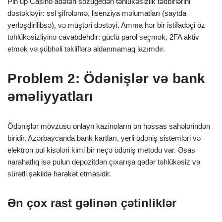
Pin up Casino adətən sözügedən təhlükəsizlik tədbirlərini
dəstəkləyir: ssl şifrələmə, lisenziya məlumatları (saytda
yerləşdirilibsə), və müştəri dəstəyi. Amma hər bir istifadəçi öz
təhlükəsizliyinə cavabdehdir: güclü parol seçmək, 2FA aktiv
etmək və şübhəli təkliflərə aldanmamaq lazımdır.
Problem 2: Ödənişlər və bank
əməliyyatları
Ödənişlər mövzusu onlayn kazinoların ən həssas sahələrindən
biridir. Azərbaycanda bank kartları, yerli ödəniş sistemləri və
elektron pul kisələri kimi bir neçə ödəniş metodu var. Əsas
narahatlıq isə pulun depozitdən çıxarışa qədər təhlükəsiz və
sürətli şəkildə hərəkət etməsidir.
Ən çox rast gəlinən çətinliklər