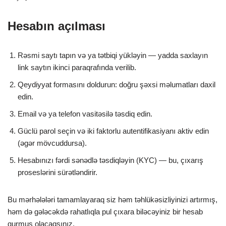
Hesabın açılması
Rəsmi saytı tapın və ya tətbiqi yükləyin — yadda saxlayın
link saytın ikinci paraqrafında verilib.
Qeydiyyat formasını doldurun: doğru şəxsi məlumatları daxil
edin.
Email və ya telefon vasitəsilə təsdiq edin.
Güclü parol seçin və iki faktorlu autentifikasiyanı aktiv edin
(əgər mövcuddursa).
Hesabınızı fərdi sənədlə təsdiqləyin (KYC) — bu, çıxarış
proseslərini sürətləndirir.
Bu mərhələləri tamamlayaraq siz həm təhlükəsizliyinizi artırmış,
həm də gələcəkdə rahatlıqla pul çıxara biləcəyiniz bir hesab
qurmuş olacaqsınız.