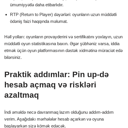
ümumiyyətlə daha etibarlıdır.
RTP (Return to Player) dəyərləri: oyunların uzun müddətli
ödəniş faizi haqqında məlumat.
Həll yolları: oyunların provayderini və sertifikatını yoxlayın, uzun
müddətli oyun statistikasına baxın. Əgər şübhəniz varsa, iddia
etmək üçün oyun platformasının dəstək xidmətinə müraciət edə
bilərsiniz.
Praktik addımlar: Pin up-də
hesab açmaq və riskləri
azaltmaq
İndi əməldə necə davranmaq lazım olduğunu addım-addım
verim. Aşağıdakı mərhələlər hesab açarkən və oyuna
başlayarkən sizə kömək edəcək.