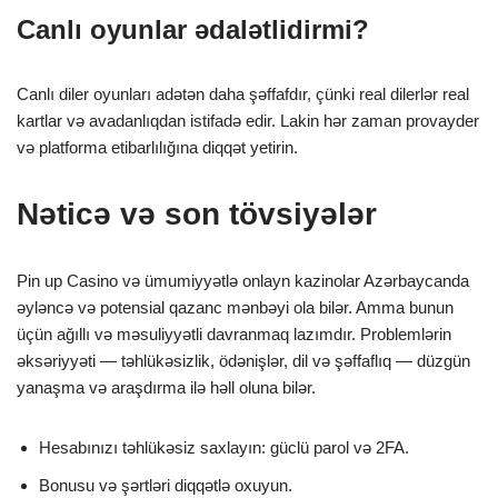
Canlı oyunlar ədalətlidirmi?
Canlı diler oyunları adətən daha şəffafdır, çünki real dilerlər real
kartlar və avadanlıqdan istifadə edir. Lakin hər zaman provayder
və platforma etibarlılığına diqqət yetirin.
Nəticə və son tövsiyələr
Pin up Casino və ümumiyyətlə onlayn kazinolar Azərbaycanda
əyləncə və potensial qazanc mənbəyi ola bilər. Amma bunun
üçün ağıllı və məsuliyyətli davranmaq lazımdır. Problemlərin
əksəriyyəti — təhlükəsizlik, ödənişlər, dil və şəffaflıq — düzgün
yanaşma və araşdırma ilə həll oluna bilər.
Hesabınızı təhlükəsiz saxlayın: güclü parol və 2FA.
Bonusu və şərtləri diqqətlə oxuyun.