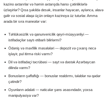
kazino axtarırlar və həmin axtarışda hansı çətinliklərlə
üzləşirlər? Qısa şəkildə desək, insanlar həyəcan, əyləncə, əlavə
gəlir və sosial əlaqə üçün onlayn kazinoya üz tuturlar. Amma
arada bir sıra maneələr var:
Təhlükəsizlik və qanunvericilik qeyri-müəyyənliyi —
istifadəçilər saytı etibarlı bilirlərmi?
Ödəniş və məxfilik məsələləri — depozit və çıxarış necə
işləyir, pul itirmə riski varmı?
Dil və istifadəçi təcrübəsi — sayt və dəstək Azərbaycan
dilində varmı?
Bonusların şəffaflığı — bonuslar realdırmı, tələblər nə qədər
çətindir?
Oyunların ədaləti — nəticələr şans əsasındadır, yoxsa
manipulyasiya var?