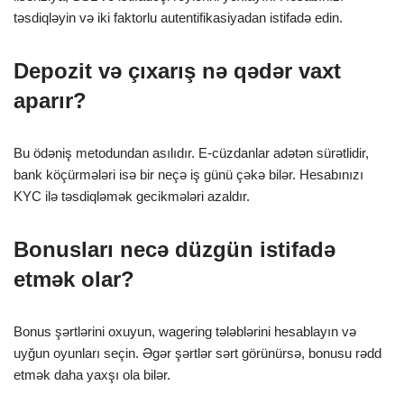
təsdiqləyin və iki faktorlu autentifikasiyadan istifadə edin.
Depozit və çıxarış nə qədər vaxt
aparır?
Bu ödəniş metodundan asılıdır. E-cüzdanlar adətən sürətlidir,
bank köçürmələri isə bir neçə iş günü çəkə bilər. Hesabınızı
KYC ilə təsdiqləmək gecikmələri azaldır.
Bonusları necə düzgün istifadə
etmək olar?
Bonus şərtlərini oxuyun, wagering tələblərini hesablayın və
uyğun oyunları seçin. Əgər şərtlər sərt görünürsə, bonusu rədd
etmək daha yaxşı ola bilər.