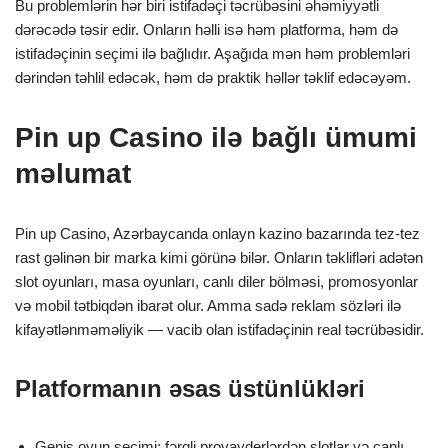
Bu problemlərin hər biri istifadəçi təcrübəsini əhəmiyyətli
dərəcədə təsir edir. Onların həlli isə həm platforma, həm də
istifadəçinin seçimi ilə bağlıdır. Aşağıda mən həm problemləri
dərindən təhlil edəcək, həm də praktik həllər təklif edəcəyəm.
Pin up Casino ilə bağlı ümumi
məlumat
Pin up Casino, Azərbaycanda onlayn kazino bazarında tez-tez
rast gəlinən bir marka kimi görünə bilər. Onların təklifləri adətən
slot oyunları, masa oyunları, canlı diler bölməsi, promosyonlar
və mobil tətbiqdən ibarət olur. Amma sadə reklam sözləri ilə
kifayətlənməməliyik — vacib olan istifadəçinin real təcrübəsidir.
Platformanın əsas üstünlükləri
Geniş oyun seçimi: fərqli provayderlərdən slotlar və canlı