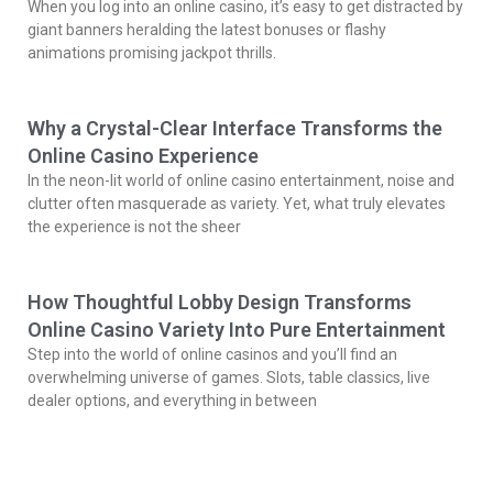
When you log into an online casino, it’s easy to get distracted by
giant banners heralding the latest bonuses or flashy
animations promising jackpot thrills.
Why a Crystal-Clear Interface Transforms the
Online Casino Experience
In the neon-lit world of online casino entertainment, noise and
clutter often masquerade as variety. Yet, what truly elevates
the experience is not the sheer
How Thoughtful Lobby Design Transforms
Online Casino Variety Into Pure Entertainment
Step into the world of online casinos and you’ll find an
overwhelming universe of games. Slots, table classics, live
dealer options, and everything in between