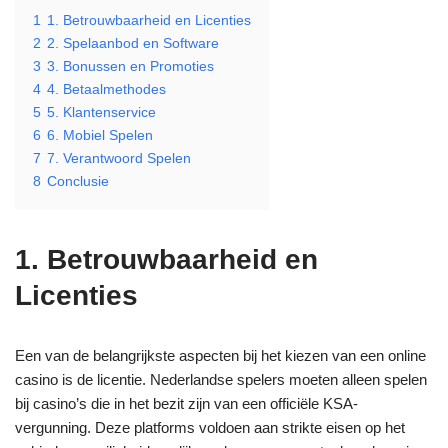
1
1. Betrouwbaarheid en Licenties
2
2. Spelaanbod en Software
3
3. Bonussen en Promoties
4
4. Betaalmethodes
5
5. Klantenservice
6
6. Mobiel Spelen
7
7. Verantwoord Spelen
8
Conclusie
1. Betrouwbaarheid en
Licenties
Een van de belangrijkste aspecten bij het kiezen van een online
casino is de licentie. Nederlandse spelers moeten alleen spelen
bij casino’s die in het bezit zijn van een officiële KSA-
vergunning. Deze platforms voldoen aan strikte eisen op het