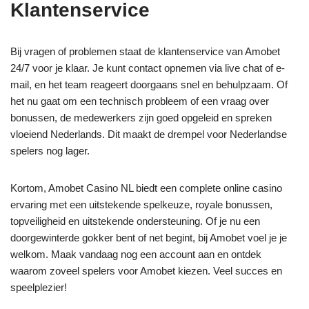
Klantenservice
Bij vragen of problemen staat de klantenservice van Amobet
24/7 voor je klaar. Je kunt contact opnemen via live chat of e-
mail, en het team reageert doorgaans snel en behulpzaam. Of
het nu gaat om een technisch probleem of een vraag over
bonussen, de medewerkers zijn goed opgeleid en spreken
vloeiend Nederlands. Dit maakt de drempel voor Nederlandse
spelers nog lager.
Kortom, Amobet Casino NL biedt een complete online casino
ervaring met een uitstekende spelkeuze, royale bonussen,
topveiligheid en uitstekende ondersteuning. Of je nu een
doorgewinterde gokker bent of net begint, bij Amobet voel je je
welkom. Maak vandaag nog een account aan en ontdek
waarom zoveel spelers voor Amobet kiezen. Veel succes en
speelplezier!