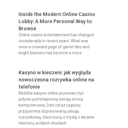
Inside the Modern Online Casino
Lobby: A More Personal Way to
Browse
Online casino entertainment has changed
considerably in recent years. What was
once a crowded page of game tiles and
bright banners has become a more
Kasyno w kieszeni: jak wygląda
nowoczesna rozrywka online na
telefonie
Mobilne kasyno online przestało być
jedynie pomniejszoną wersją strony
komputerowej. Dziś coraz częściej
przypomina dopracowaną usługę
rozrywkową, stworzoną z myślą o ekranie
telefonu, krótkich chwilach