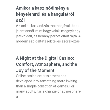
Amikor a kaszinóélmény a
kényelemről és a hangulatról
szól
Az online kaszinózás ma már jóval többet
jelent annál, mint hogy valaki megnyit egy
játékoldalt, és néhány percet eltölt rajta. A
modern szolgáltatások teljes szórakozási
A Night at the Digital Casino:
Comfort, Atmosphere, and the
Joy of the Moment
Online casino entertainment has
developed into something more inviting
than a simple collection of games. For
many adults, it is a change of atmosphere:
a