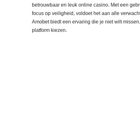
betrouwbaar en leuk online casino. Met een gebr
focus op veiligheid, voldoet het aan alle verwach
Amobet biedt een ervaring die je niet wilt missen
platform kiezen.