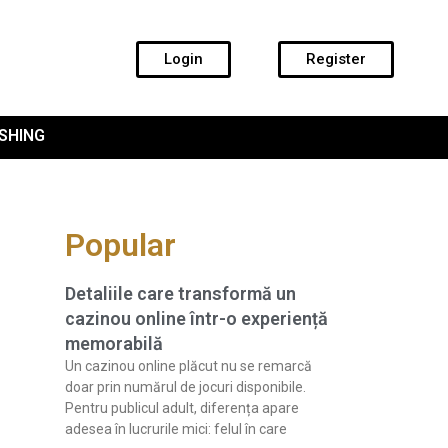
Login
Register
ISHING
Popular
Detaliile care transformă un
cazinou online într-o experiență
memorabilă
Un cazinou online plăcut nu se remarcă
doar prin numărul de jocuri disponibile.
Pentru publicul adult, diferența apare
adesea în lucrurile mici: felul în care