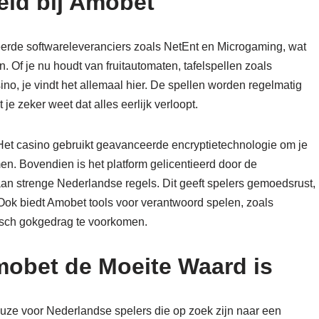
heid bij Amobet
de softwareleveranciers zoals NetEnt en Microgaming, wat
en. Of je nu houdt van fruitautomaten, tafelspellen zoals
sino, je vindt het allemaal hier. De spellen worden regelmatig
je zeker weet dat alles eerlijk verloopt.
 Het casino gebruikt geavanceerde encryptietechnologie om je
en. Bovendien is het platform gelicentieerd door de
 aan strenge Nederlandse regels. Dit geeft spelers gemoedsrust,
Ook biedt Amobet tools voor verantwoord spelen, zoals
atisch gokgedrag te voorkomen.
obet de Moeite Waard is
uze voor Nederlandse spelers die op zoek zijn naar een